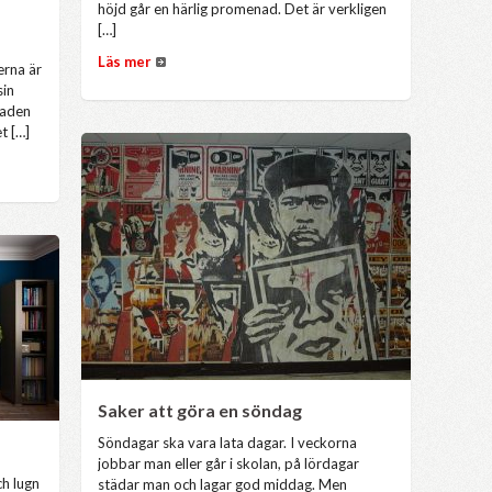
höjd går en härlig promenad. Det är verkligen
[…]
Läs mer
erna är
sin
naden
t […]
Saker att göra en söndag
Söndagar ska vara lata dagar. I veckorna
jobbar man eller går i skolan, på lördagar
ch lugn
städar man och lagar god middag. Men