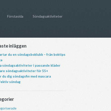
Förstasida
Söndagsaktiviteter
aste inläggen
artar du en söndagsboklubb – från boktips
ka
a söndagsaktiviteter i passande kläder
gare söndagsaktiviteter för 55+
r du dig söndagsfin med mascara
fektiv söndag
egorier
goriserade