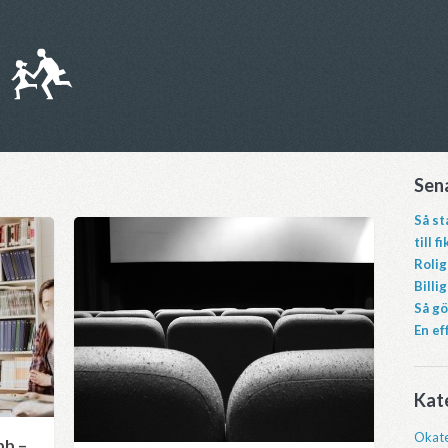
Sen
Så st
till fi
Rolig
Billi
Så gö
En ef
Kat
Okate
bb –