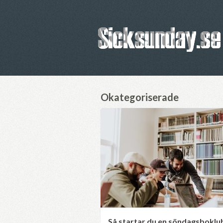
Okategoriserade
Så startar du en söndagsboklu