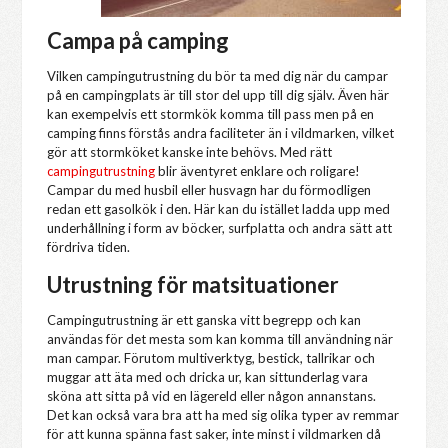
Campa på camping
Vilken campingutrustning du bör ta med dig när du campar
på en campingplats är till stor del upp till dig själv. Även här
kan exempelvis ett stormkök komma till pass men på en
camping finns förstås andra faciliteter än i vildmarken, vilket
gör att stormköket kanske inte behövs. Med rätt
campingutrustning
blir äventyret enklare och roligare!
Campar du med husbil eller husvagn har du förmodligen
redan ett gasolkök i den. Här kan du istället ladda upp med
underhållning i form av böcker, surfplatta och andra sätt att
fördriva tiden.
Utrustning för matsituationer
Campingutrustning är ett ganska vitt begrepp och kan
användas för det mesta som kan komma till användning när
man campar. Förutom multiverktyg, bestick, tallrikar och
muggar att äta med och dricka ur, kan sittunderlag vara
sköna att sitta på vid en lägereld eller någon annanstans.
Det kan också vara bra att ha med sig olika typer av remmar
för att kunna spänna fast saker, inte minst i vildmarken då