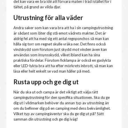
det kan vara en bra idé att förvara maten i träd istället för i
tältet, på grund av vilda djur.
Utrustning för alla väder
Andra saker som kan vara bra att ha i sin campingutrustning
är sådant som låter dig stå emot vädrets makter. Det är
aldrig fel att ha med sig ett antal regnponchos så man kan
hålla sig torr om regnet skulle vräka ner. Det finns också
vindskydd som förutom just skydd mot vinden även kan
användas som insynsskydd, vilket ibland kan ha sina
praktiska fördelar. Förutom ficklampa är också en gaslykta
eller LED-lykta bra att ha efter mörkrets inbrott, så man kan
läsa eller helt enkelt se vad man håller på med.
Rusta upp och ge dig ut
När du ska ut och campa är det viktigt att välja rätt
campingutrustning för den specifika situationen. Ska du ge
dig ut i vildmarken behöver du annan typ av utrustning än
om du befinner dig på en camping med dess bekvämlighet.
Vilket typ av campingäventyr ska du ge dig ut på? Sätt
samman din utrustning och ge dig iväg!