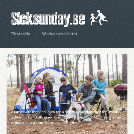
Förstasida
Söndagsaktiviteter
A family with three children and a dog on a camping trip in the woods,
sitting by a tent, talking and smiling. The youngest child, a 5 year old girl, is
sitting on mom's lap. Dad is petting the dog.