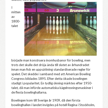
I
mitten
av
1800-
talet
började man konstruera inomhusbanor för bowling, men
trots det skulle det dröja ända till slutet av århundradet
innan man fick en uppsättning standardiserade regler för
spelet. Det skedde i samband med att American Bowling
Congress bildades 1895. Efter detta ökade bowlingen
stadigt i popularitet. En tydlig ökning märktes efter 1950-
talet, då man införde automatiska kägelresningsmaskiner i
de flesta bowlinghallarna.
Bowlingen kom till Sverige år 1909, då den första
bowlinghallen i landet invigdes på hotell Regina i Stockholm,