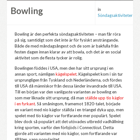
Bowling
in
Söndagsaktiviteter
Bowling är den perfekta söndagsaktiviteten – man får röra
på sig, samtidigt som det inte är för fysiskt ansträngande.
Både de med måndagsångest och de som är bakfulla från
festen dagen innan klarar av att bowla, och det är en social
aktivitet som de flesta tycker är rolig.
Bowlingen föddes i USA, men den har sitt ursprung i en
annan sport, nämligen
kägelspelet
. Kägelspelet kom i sin tur
ursprungligen från Tyskland och Nederländerna, och fördes
till USA då människor från dessa länder invandrade till USA.
Till en början var den vanligaste varianten av bowling en
som mer liknade sitt ursprung, då man
ställde upp tio käglor
i en fyrkant
. Så småningom, framemot 1820-talet, började
en variant med nio käglor ställda i en triangel dyka upp, men
spelet med tio käglor var fortfarande mer populärt. Spelet
blev dock så populärt att det utövades utbredd vadhållning
kring sporten, varför den förbjöds i Connecticut. Detta
gjorde att varianten med nio käglor, som fortfarande var
tillåten, vann popularitet.