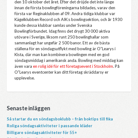
den 10 oktober det året. Efter det dröjde det inte länge
innan de första bowlingföreningarna bildades, varav den
första var Reginaklubben af 09. Andra tidiga klubbar var
Kägelklubben Record och AIK:s bowlingsektion, och år 1930
kunde dessa klubbar samlas under Svenska
Bowlingförbundet. Idag finns det drygt 30 000 aktiva
utövare i Sverige, liksom runt 250 bowlinghallar som
sammanlagt har ungefär 2 500 banor. Ett av de bästa
ställena för en söndagsutflykt med bowling är O”Learys i
Kista, där man kan kombinera bowlingen med en god
söndagsmiddag i amerikansk anda. Bowling med middag kan
även vara
en rolig idé för ett företagsevent i Stockholm
. På
O”Learys eventcenter kan ditt företag skräddarsy er
upplevelse.
Senaste inläggen
Så startar du en söndagsboklubb – från boktips till fika
Roliga söndagsaktiviteter i passande kläder
Billigare söndagsaktiviteter för 55+